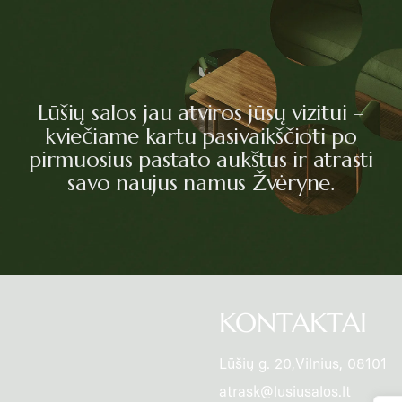
Lūšių salos jau atviros jūsų vizitui –
kviečiame kartu pasivaikščioti po
pirmuosius pastato aukštus ir atrasti
savo naujus namus Žvėryne.
KONTAKTAI
Lūšių g. 20,Vilnius, 08101
atrask@lusiusalos.lt