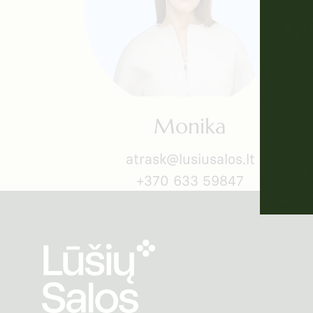
Monika
atrask@lusiusalos.lt
+370 633 59847